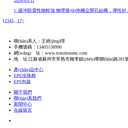
2026-05-11
1. 緩沖防震性能較強 物理發(fā)泡獨立閉孔結構，彈性好
1
2
3
4
5
...
17
>
聯(lián)系人：王經(jīng)理
手機號碼：13405158990
網(wǎng) 址：www.notoriousmc.com
地 址:江蘇省蘇州市常熟市梅李鎮(zhèn)華聯(lián)路281號
產(chǎn)品中心
EPE珍珠棉
EPS包裝
關于我們
聯(lián)系我們
新聞中心
在線留言