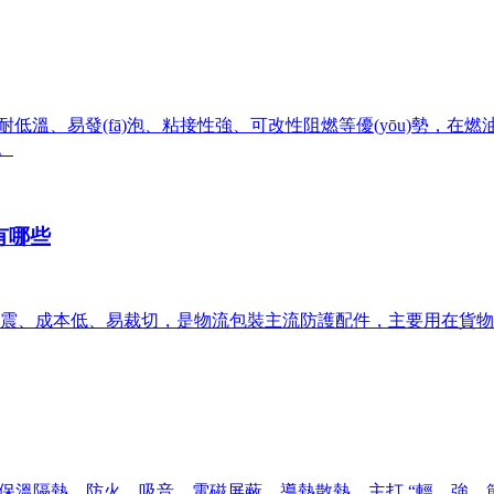
耐低溫、易發(fā)泡、粘接性強、可改性阻燃等優(yōu
。
有哪些
成本低、易裁切，是物流包裝主流防護配件，主要用在貨
、吸音、電磁屏蔽、導熱散熱，主打 “輕、強、節(jié)能