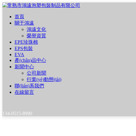
首頁
關于鴻遠
鴻遠文化
榮譽資質
EPE珍珠棉
EPS包裝
EVA
產(chǎn)品中心
新聞中心
公司新聞
行業(yè)動態(tài)
聯(lián)系我們
在線留言
134-0515-8990