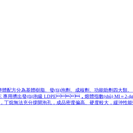
配方分為基體樹脂、發(fā)泡劑、成核劑、功能助劑四大類
發(fā)泡級 LDPE，熔體指數(shù) MI＝2-4g/10m
熔體僵硬，丁烷無法充分撐開泡孔，成品密度偏高、硬度較大，緩沖