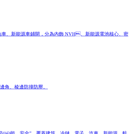
)勢，在燃油車、新能源車鋪開，分為內飾 NVH、新能源電池核心、密
物邊角、棱邊防撞防壓。
、安全”，覆蓋建筑、冷鏈、電子、汽車、新能源、航