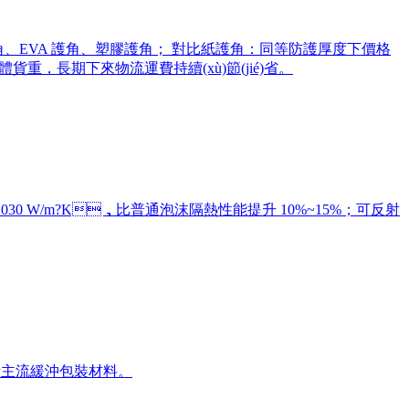
角、EVA 護角、塑膠護角； 對比紙護角：同等防護厚度下價格
，長期下來物流運費持續(xù)節(jié)省。
 W/m?K，比普通泡沫隔熱性能提升 10%~15%；可反射
工控設備主流緩沖包裝材料。