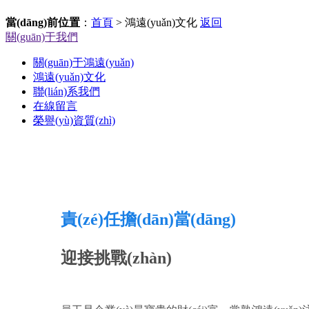
當(dāng)前位置
：
首頁
> 鴻遠(yuǎn)文化
返回
關(guān)于我們
關(guān)于鴻遠(yuǎn)
鴻遠(yuǎn)文化
聯(lián)系我們
在線留言
榮譽(yù)資質(zhì)
責(zé)任擔(dān)當(dāng)
迎接挑戰(zhàn)