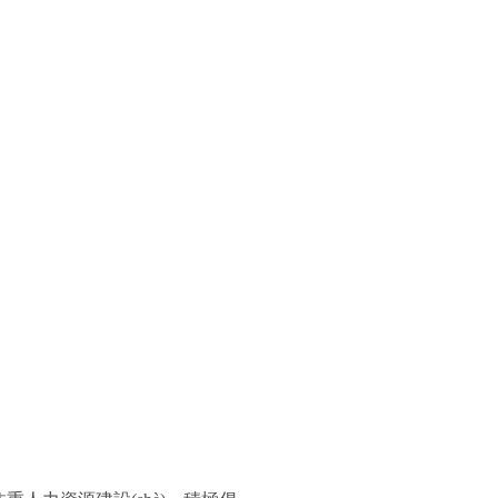
我們
每一位
(zhǎ