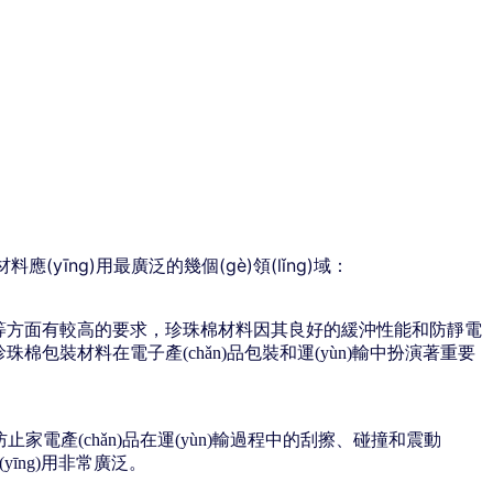
材料應(yīng)用最廣泛的幾個(gè)領(lǐng)域：
、防潮、防靜電等方面有較高的要求，珍珠棉材料因其良好的緩沖性能和防靜電
ī)等，珍珠棉包裝材料在電子產(chǎn)品包裝和運(yùn)輸中扮演著重要
有效防止家電產(chǎn)品在運(yùn)輸過程中的刮擦、碰撞和震動
īng)用非常廣泛。