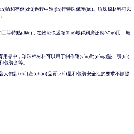
n)輸和存儲(chǔ)過程中進(jìn)行特殊保護(hù)。珍珠棉材料可以
。
等特點(diǎn)，在物流快遞領(lǐng)域得到廣泛應(yīng)用。無
在體育用品中，珍珠棉材料可以用于制作運(yùn)動(dòng)墊、護(hù)
裝盒等。
。隨著人們對(duì)產(chǎn)品質(zhì)量和包裝安全性的要求不斷提