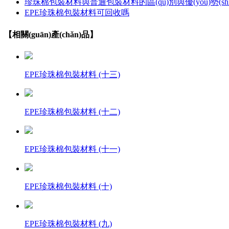
珍珠棉包裝材料與普通包裝材料的區(qū)別與優(yōu)勢(shì
EPE珍珠棉包裝材料可回收嗎
【相關(guān)產(chǎn)品】
EPE珍珠棉包裝材料 (十三)
EPE珍珠棉包裝材料 (十二)
EPE珍珠棉包裝材料 (十一)
EPE珍珠棉包裝材料 (十)
EPE珍珠棉包裝材料 (九)