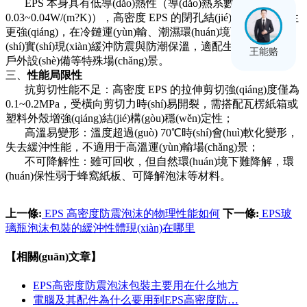
EPS 本身具有低導(dǎo)熱性（導(dǎo)熱系數(shù)
0.03~0.04W/(m?K)），高密度 EPS 的閉孔結(jié)構(gòu)密封性
更強(qiáng)，在冷鏈運(yùn)輸、潮濕環(huán)境下，可同時
(shí)實(shí)現(xiàn)緩沖防震與防潮保溫，適配生鮮冷鏈儀器、
王能赂
戶外設(shè)備等特殊場(chǎng)景。
三、
性能局限性
抗剪切性能不足：高密度 EPS 的拉伸剪切強(qiáng)度僅為
0.1~0.2MPa，受橫向剪切力時(shí)易開裂，需搭配瓦楞紙箱或
塑料外殼增強(qiáng)結(jié)構(gòu)穩(wěn)定性；
高溫易變形：溫度超過(guò) 70℃時(shí)會(huì)軟化變形，
失去緩沖性能，不適用于高溫運(yùn)輸場(chǎng)景；
不可降解性：雖可回收，但自然環(huán)境下難降解，環
(huán)保性弱于蜂窩紙板、可降解泡沫等材料。
上一條:
EPS 高密度防震泡沫的物理性能如何
下一條:
EPS玻
璃瓶泡沫包裝的緩沖性體現(xiàn)在哪里
【相關(guān)文章】
EPS高密度防震泡沫包裝主要用在什么地方
電腦及其配件為什么要用到EPS高密度防…