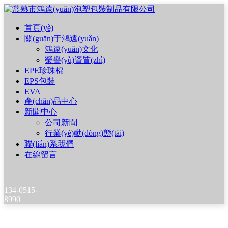
首頁(yè)
關(guān)于鴻遠(yuǎn)
鴻遠(yuǎn)文化
榮譽(yù)資質(zhì)
EPE珍珠棉
EPS包裝
EVA
產(chǎn)品中心
新聞中心
公司新聞
行業(yè)動(dòng)態(tài)
聯(lián)系我們
在線留言
134-0515-
8990